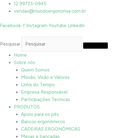
Ir
12 99723-0945
para
vendas@mundoergonomia.com.br
o
Facebook-f
Instagram
Youtube
Linkedin
conteúdo
Pesquisar
Home
Sobre nós
Quem Somos
Missão, Visão e Valores
Linha do Tempo
Empresa Responsável
Participações Tecnicas
PRODUTOS
Apoio para os pés
Bancos ergonômicos
CADEIRAS ERGONÔMICAS
Mesas e bancadas