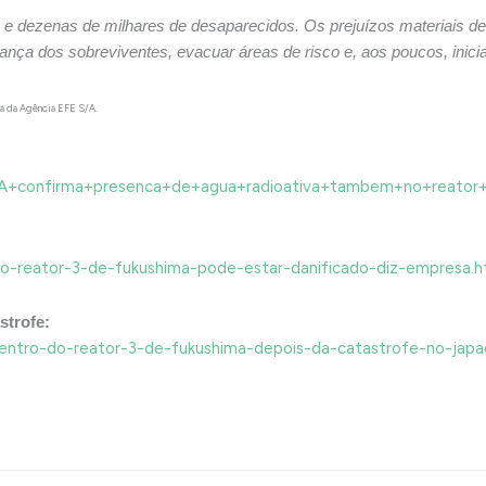
os e dezenas de milhares de desaparecidos. Os prejuízos materiais 
rança dos sobreviventes, evacuar áreas de risco e, aos poucos, inici
ta da Agência EFE S/A.
-AIEA+confirma+presenca+de+agua+radioativa+tambem+no+reator+
-do-reator-3-de-fukushima-pode-estar-danificado-diz-empresa.h
strofe:
entro-do-reator-3-de-fukushima-depois-da-catastrofe-no-japa