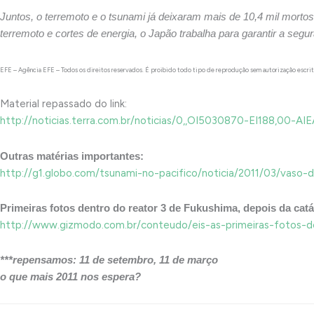
Juntos, o terremoto e o tsunami já deixaram mais de 10,4 mil mort
terremoto e cortes de energia, o Japão trabalha para garantir a segu
EFE – Agência EFE – Todos os direitos reservados. É proibido todo tipo de reprodução sem autorização escri
Material repassado do link:
http://noticias.terra.com.br/noticias/0,,OI5030870-EI188,00
Outras matérias importantes:
http://g1.globo.com/tsunami-no-pacifico/noticia/2011/03/vaso
Primeiras fotos dentro do reator 3 de Fukushima, depois da catá
http://www.gizmodo.com.br/conteudo/eis-as-primeiras-fotos-d
***repensamos: 11 de setembro, 11 de março
o que mais 2011 nos espera?