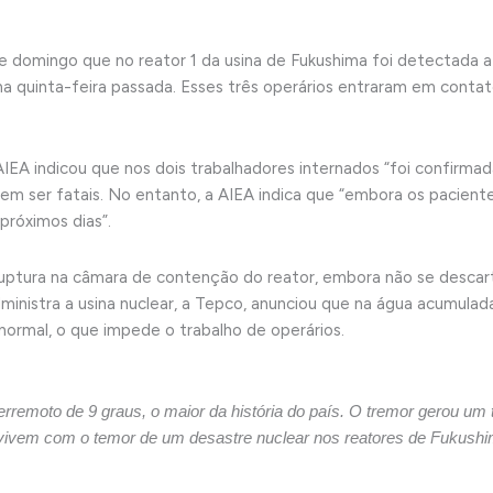
e domingo que no reator 1 da usina de Fukushima foi detectada a 
na quinta-feira passada. Esses três operários entraram em contat
IEA indicou que nos dois trabalhadores internados “foi confirma
odem ser fatais. No entanto, a AIEA indica que “embora os pacie
próximos dias”.
uptura na câmara de contenção do reator, embora não se descart
inistra a usina nuclear, a Tepco, anunciou que na água acumulada 
normal, o que impede o trabalho de operários.
terremoto de 9 graus, o maior da história do país. O tremor gerou u
vivem com o temor de um desastre nuclear nos reatores de Fukushim