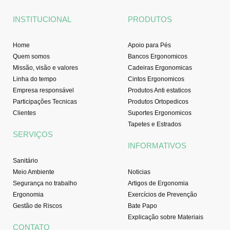
o
g
b
d
o
r
e
i
INSTITUCIONAL
PRODUTOS
k
a
n
-
m
f
Home
Apoio para Pés
Quem somos
Bancos Ergonomicos
Missão, visão e valores
Cadeiras Ergonomicas
Linha do tempo
Cintos Ergonomicos
Empresa responsável
Produtos Anti estaticos
Participações Tecnicas
Produtos Ortopedicos
Clientes
Suportes Ergonomicos
Tapetes e Estrados
SERVIÇOS
INFORMATIVOS
Sanitário
Meio Ambiente
Noticias
Segurança no trabalho
Artigos de Ergonomia
Ergonomia
Exercícios de Prevenção
Gestão de Riscos
Bate Papo
Explicação sobre Materiais
CONTATO