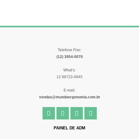
Telefone Fixo:
(12) 3954-0070
What’s:
12 99723-0945
E-mail:
vendas@mundoergonomia.com.br
F
I
Y
L
a
n
o
i
c
s
u
n
e
t
t
k
PAINEL DE ADM
b
a
u
e