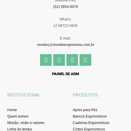
Telefone Fixo:
(12) 3954-0070
What’s:
12 99723-0945
E-mail:
vendas@mundoergonomia.com.br
F
I
Y
L
a
n
o
i
c
s
u
n
e
t
t
k
PAINEL DE ADM
b
a
u
e
o
g
b
d
o
r
e
i
INSTITUCIONAL
PRODUTOS
k
a
n
-
m
f
Home
Apoio para Pés
Quem somos
Bancos Ergonomicos
Missão, visão e valores
Cadeiras Ergonomicas
Linha do tempo
Cintos Ergonomicos