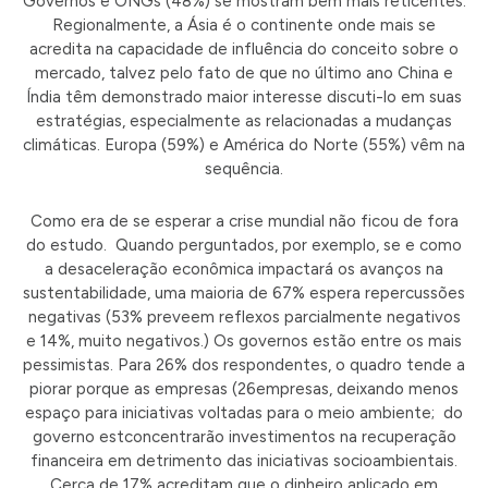
Governos e ONGs (48%) se mostram bem mais reticentes.
Regionalmente, a Ásia é o continente onde mais se
acredita na capacidade de influência do conceito sobre o
mercado, talvez pelo fato de que no último ano China e
Índia têm demonstrado maior interesse discuti-lo em suas
estratégias, especialmente as relacionadas a mudanças
climáticas. Europa (59%) e América do Norte (55%) vêm na
sequência.
Como era de se esperar a crise mundial não ficou de fora
do estudo. Quando perguntados, por exemplo, se e como
a desaceleração econômica impactará os avanços na
sustentabilidade, uma maioria de 67% espera repercussões
negativas (53% preveem reflexos parcialmente negativos
e 14%, muito negativos.) Os governos estão entre os mais
pessimistas. Para 26% dos respondentes, o quadro tende a
piorar porque as empresas (26empresas, deixando menos
espaço para iniciativas voltadas para o meio ambiente; do
governo estconcentrarão investimentos na recuperação
financeira em detrimento das iniciativas socioambientais.
Cerca de 17% acreditam que o dinheiro aplicado em