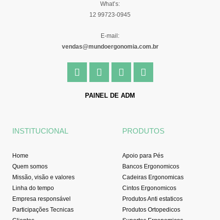
What’s:
12 99723-0945
E-mail:
vendas@mundoergonomia.com.br
F
I
Y
L
a
n
o
i
c
s
u
n
e
t
t
k
PAINEL DE ADM
b
a
u
e
o
g
b
d
o
r
e
i
INSTITUCIONAL
PRODUTOS
k
a
n
-
m
f
Home
Apoio para Pés
Quem somos
Bancos Ergonomicos
Missão, visão e valores
Cadeiras Ergonomicas
Linha do tempo
Cintos Ergonomicos
Empresa responsável
Produtos Anti estaticos
Participações Tecnicas
Produtos Ortopedicos