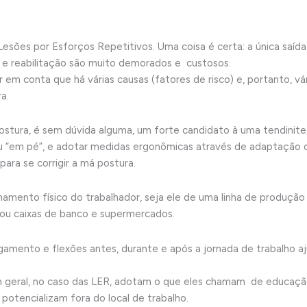
Lesões por Esforços Repetitivos. Uma coisa é certa: a única saí
o e reabilitação são muito demorados e custosos.
 conta que há várias causas (fatores de risco) e, portanto, vá
a.
tura, é sem dúvida alguma, um forte candidato à uma tendinite
ou “em pé”, e adotar medidas ergonômicas através de adaptação 
ara se corrigir a má postura.
ento físico do trabalhador, seja ele de uma linha de produção c
 ou caixas de banco e supermercados.
gamento e flexões antes, durante e após a jornada de trabalho
geral, no caso das LER, adotam o que eles chamam de educaç
otencializam fora do local de trabalho.