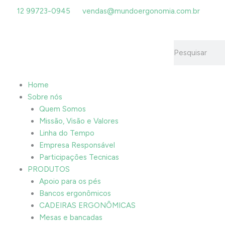
Ir
12 99723-0945
vendas@mundoergonomia.com.br
para
o
conteúdo
Pesquisar
Home
Sobre nós
Quem Somos
Missão, Visão e Valores
Linha do Tempo
Empresa Responsável
Participações Tecnicas
PRODUTOS
Apoio para os pés
Bancos ergonômicos
CADEIRAS ERGONÔMICAS
Mesas e bancadas