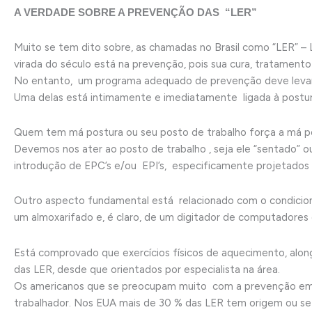
A VERDADE SOBRE A PREVENÇÃO DAS “LER”
Muito se tem dito sobre, as chamadas no Brasil como “LER” – 
virada do século está na prevenção, pois sua cura, tratament
No entanto, um programa adequado de prevenção deve levar em
Uma delas está intimamente e imediatamente ligada à postur
Quem tem má postura ou seu posto de trabalho força a má pos
Devemos nos ater ao posto de trabalho , seja ele “sentado” 
introdução de EPC’s e/ou EPI’s, especificamente projetados p
Outro aspecto fundamental está relacionado com o condicionam
um almoxarifado e, é claro, de um digitador de computadores
Está comprovado que exercícios físicos de aquecimento, alon
das LER, desde que orientados por especialista na área.
Os americanos que se preocupam muito com a prevenção em 
trabalhador. Nos EUA mais de 30 % das LER tem origem ou se p