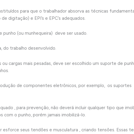
nstituídos para que o trabalhador absorva as técnicas fundamenta
de digitação) e EPI’s e EPC’s adequados.
de punho (ou munhequeira) deve ser usado.
 do trabalho desenvolvido.
ou cargas mais pesadas, deve ser escolhido um suporte de punh
nhos.
 produção de componentes eletrônicos, por exemplo, os suportes
uado , para prevenção, não deverá incluir qualquer tipo que imob
os com o punho, porém jamais imobilizá-lo.
r esforce seus tendões e musculatura , criando tensões. Essas 