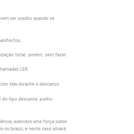
devem ser usados quando se
anifestou.
ilização total, porém, sem fazer
chamadas LER.
 com tala durante o descanso.
C do tipo descansa punho
üência, exercerá uma força sobre
o no braço, e neste caso atuará