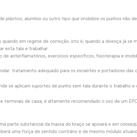
e plástico, alumínio ou outro tipo que imobilize os punhos não 
 quando em regime de correção, isto é, quando a doença já se m
r esta tala e trabalhar.
de antiinflamatórios, exercícios específicos, fisioterapia e imob
ndar tratamento adequado para os iniciantes e portadores das 
 onde se aplicam suportes de punho sem tala durante o trabalho e
 e terminais de caixa, é altamente recomendado o uso de um EP
 uma parte substancial da massa do braço se apoiará e em conseq
eceberá uma força de sentido contrário e de mesmo módulo atuand