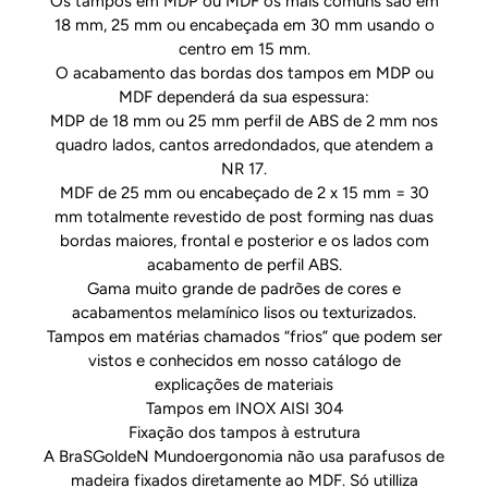
Os tampos em MDP ou MDF os mais comuns são em
18 mm, 25 mm ou encabeçada em 30 mm usando o
centro em 15 mm.
O acabamento das bordas dos tampos em MDP ou
MDF dependerá da sua espessura:
MDP de 18 mm ou 25 mm perfil de ABS de 2 mm nos
quadro lados, cantos arredondados, que atendem a
NR 17.
MDF de 25 mm ou encabeçado de 2 x 15 mm = 30
mm totalmente revestido de post forming nas duas
bordas maiores, frontal e posterior e os lados com
acabamento de perfil ABS.
Gama muito grande de padrões de cores e
acabamentos melamínico lisos ou texturizados.
Tampos em matérias chamados “frios” que podem ser
vistos e conhecidos em nosso catálogo de
explicações de materiais
Tampos em INOX AISI 304
Fixação dos tampos à estrutura
A BraSGoldeN Mundoergonomia não usa parafusos de
madeira fixados diretamente ao MDF. Só utilliza