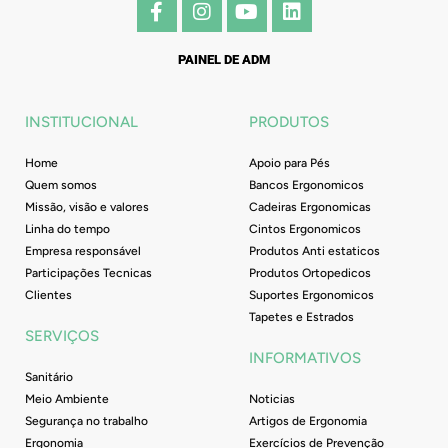
F
I
Y
L
a
n
o
i
c
s
u
n
e
t
t
k
PAINEL DE ADM
b
a
u
e
o
g
b
d
o
r
e
i
INSTITUCIONAL
PRODUTOS
k
a
n
-
m
Home
Apoio para Pés
f
Quem somos
Bancos Ergonomicos
Missão, visão e valores
Cadeiras Ergonomicas
Linha do tempo
Cintos Ergonomicos
Empresa responsável
Produtos Anti estaticos
Participações Tecnicas
Produtos Ortopedicos
Clientes
Suportes Ergonomicos
Tapetes e Estrados
SERVIÇOS
INFORMATIVOS
Sanitário
Meio Ambiente
Noticias
Segurança no trabalho
Artigos de Ergonomia
Ergonomia
Exercícios de Prevenção