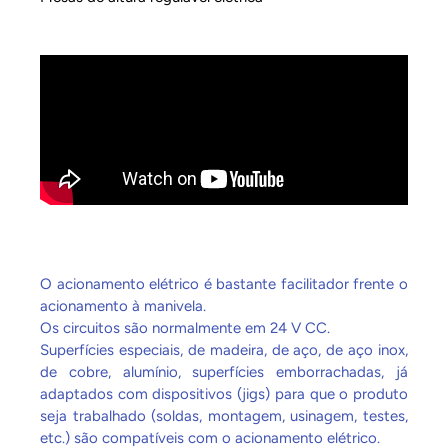
O acionamento elétrico é bastante facilitador frente o
acionamento à manivela.
Os circuitos são normalmente em 24 V CC.
Superfícies especiais, de madeira, de aço, de aço inox,
de cobre, alumínio, superfícies emborrachadas, já
adaptados com dispositivos (jigs) para que o produto
seja trabalhado (soldas, montagem, usinagem, testes,
etc.) são compatíveis com o acionamento elétrico.