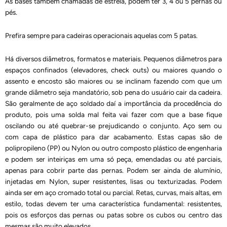
As bases também chamadas de estrela, podem ter 3, 4 ou 5 pernas ou
pés.
Prefira sempre para cadeiras operacionais aquelas com 5 patas.
Há diversos diâmetros, formatos e materiais. Pequenos diâmetros para
espaços confinados (elevadores, check outs) ou maiores quando o
assento e encosto são maiores ou se inclinam fazendo com que um
grande diâmetro seja mandatório, sob pena do usuário cair da cadeira.
São geralmente de aço soldado daí a importância da procedência do
produto, pois uma solda mal feita vai fazer com que a base fique
oscilando ou até quebrar-se prejudicando o conjunto. Aço sem ou
com capa de plástico para dar acabamento. Estas capas são de
polipropileno (PP) ou Nylon ou outro composto plástico de engenharia
e podem ser inteiriças em uma só peça, emendadas ou até parciais,
apenas para cobrir parte das pernas. Podem ser ainda de alumínio,
injetadas em Nylon, super resistentes, lisas ou texturizadas. Podem
ainda ser em aço cromado total ou parcial. Retas, curvas, mais altas, em
estilo, todas devem ter uma característica fundamental: resistentes,
pois os esforços das pernas ou patas sobre os cubos ou centro das
mesmas são muito elevados.