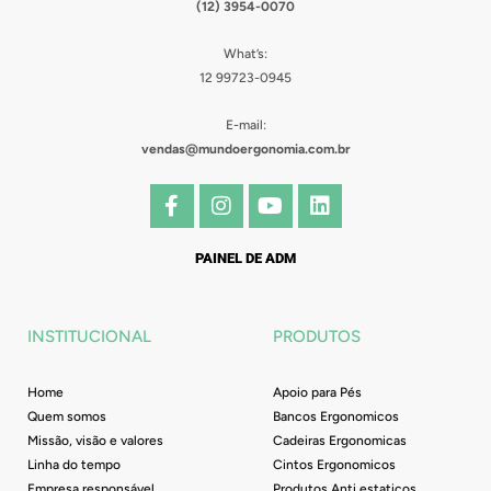
(12) 3954-0070
What’s:
12 99723-0945
E-mail:
vendas@mundoergonomia.com.br
F
I
Y
L
a
n
o
i
c
s
u
n
e
t
t
k
PAINEL DE ADM
b
a
u
e
o
g
b
d
o
r
e
i
INSTITUCIONAL
PRODUTOS
k
a
n
-
m
f
Home
Apoio para Pés
Quem somos
Bancos Ergonomicos
Missão, visão e valores
Cadeiras Ergonomicas
Linha do tempo
Cintos Ergonomicos
Empresa responsável
Produtos Anti estaticos