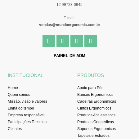
12 99723-0945
E-mail:
vendas@mundoergonomia.com.br
F
I
Y
L
a
n
o
i
c
s
u
n
e
t
t
k
PAINEL DE ADM
b
a
u
e
o
g
b
d
o
r
e
i
INSTITUCIONAL
PRODUTOS
k
a
n
-
m
Home
Apoio para Pés
f
Quem somos
Bancos Ergonomicos
Missão, visão e valores
Cadeiras Ergonomicas
Linha do tempo
Cintos Ergonomicos
Empresa responsável
Produtos Anti estaticos
Participações Tecnicas
Produtos Ortopedicos
Clientes
Suportes Ergonomicos
Tapetes e Estrados