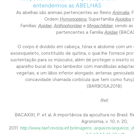
entendermos as ABELHAS
As abelhas são animais pertencentes ao Reino
Animalia
, 
Ordem
Hymenoptera
, Superfamília
Apoidea
d
Famílias:
Apidae
,
Anthophoridae
e
Megachilidae
, sendo as
pertencentes a Família
Apidae
(BACAXI
O corpo é dividido em cabeça, tórax e abdome com um
exoesqueleto, constituído de quitina, o qual lhe fornece pr
sustentação para os músculos, além de proteger o inseto c
aparelho bucal do tipo lambedor com mandíbulas adaptad
vegetais, e um lábio inferior alongado; antenas geniculada
concavidade chamada corbícula que tem como funçã
(BARBOSA,2018).
Ref:
BACAXIXI, P. et al. A importância da apicultura no Brasil. R
Agronomia, v. 10, n. 20,
2011.
http://www.faef.revista.inf.br/imagens_arquivos/arqui