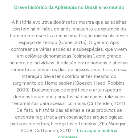
Breve histórico da Apiterapia no Brasil e no mundo
A história evolutiva dos insetos mostra que as abelhas
existem há milhões de anos, enquanto a existência do
homem representa apenas uma fração minúscula desse
espaço de tempo (Crane, 2015). O gênero Apis
compreende várias espécies e subespécies, que vivem
em colônias denominadas “colmeias”, com grande
número de indivíduos. A relação entre homens e abelhas
remonta aosprimeiros dias de nossos ancestrais, e essa
interação deveter ocorrido antes mesmo do
surgimento do Homo sapiens(Boesch; Head; Robbins,
2009). Documentos etnográficos e arte rupestre
demonstraram que primatas não humanos utilizavam
ferramentas para acessar colmeias (Crittenden, 2011).
De fato, a história das abelhas e seus produtos se
encontra registrada em escavações arqueológicas,
pinturas rupestres, hieróglifos e templos (Zhu; Wongsiri,
2008; Crittenden, 2011) –
Leia aqui a matéria
completa.