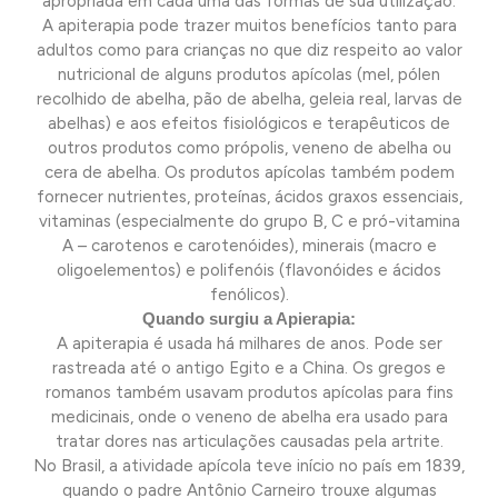
apropriada em cada uma das formas de sua utilização.
A apiterapia pode trazer muitos benefícios tanto para
adultos como para crianças no que diz respeito ao valor
nutricional de alguns produtos apícolas (mel, pólen
recolhido de abelha, pão de abelha, geleia real, larvas de
abelhas) e aos efeitos fisiológicos e terapêuticos de
outros produtos como própolis, veneno de abelha ou
cera de abelha. Os produtos apícolas também podem
fornecer nutrientes, proteínas, ácidos graxos essenciais,
vitaminas (especialmente do grupo B, C e pró-vitamina
A – carotenos e carotenóides), minerais (macro e
oligoelementos) e polifenóis (flavonóides e ácidos
fenólicos).
Quando surgiu a Apierapia:
A apiterapia é usada há milhares de anos. Pode ser
rastreada até o antigo Egito e a China. Os gregos e
romanos também usavam produtos apícolas para fins
medicinais, onde o veneno de abelha era usado para
tratar dores nas articulações causadas pela artrite.
No Brasil, a atividade apícola teve início no país em 1839,
quando o padre Antônio Carneiro trouxe algumas