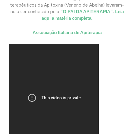
terapêuticos da Apitoxina (Veneno de Abelha) levaram-
no a ser conhecido pelo
“O PAI DA APITERAPIA”
.
Leia
aqui a matéria completa.
Associação Italiana de Apiterapia