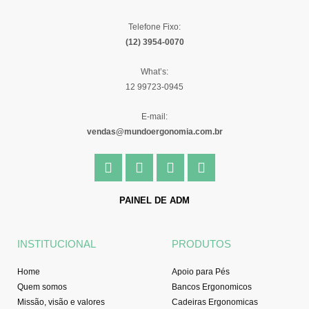
Telefone Fixo:
(12) 3954-0070
What’s:
12 99723-0945
E-mail:
vendas@mundoergonomia.com.br
F
I
Y
L
a
n
o
i
c
s
u
n
e
t
t
k
PAINEL DE ADM
b
a
u
e
o
g
b
d
o
r
e
i
INSTITUCIONAL
PRODUTOS
k
a
n
-
m
Home
Apoio para Pés
f
Quem somos
Bancos Ergonomicos
Missão, visão e valores
Cadeiras Ergonomicas