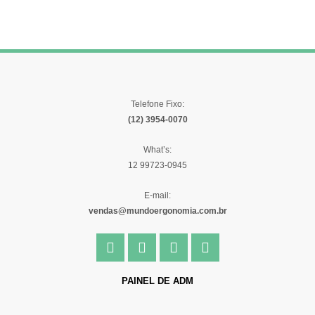
Telefone Fixo:
(12) 3954-0070
What’s:
12 99723-0945
E-mail:
vendas@mundoergonomia.com.br
F
I
Y
L
a
n
o
i
c
s
u
n
e
t
t
k
PAINEL DE ADM
b
a
u
e
o
g
b
d