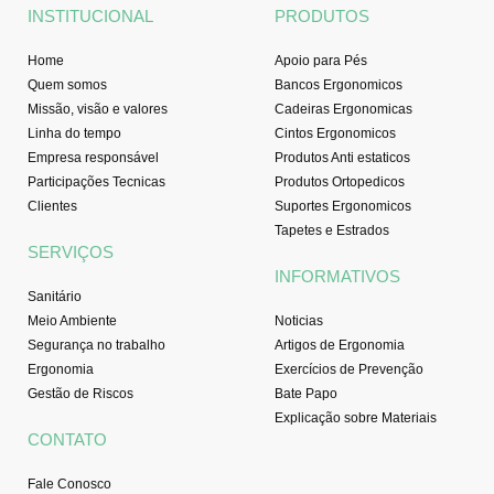
o
r
e
i
INSTITUCIONAL
PRODUTOS
k
a
n
-
m
Home
Apoio para Pés
f
Quem somos
Bancos Ergonomicos
Missão, visão e valores
Cadeiras Ergonomicas
Linha do tempo
Cintos Ergonomicos
Empresa responsável
Produtos Anti estaticos
Participações Tecnicas
Produtos Ortopedicos
Clientes
Suportes Ergonomicos
Tapetes e Estrados
SERVIÇOS
INFORMATIVOS
Sanitário
Meio Ambiente
Noticias
Segurança no trabalho
Artigos de Ergonomia
Ergonomia
Exercícios de Prevenção
Gestão de Riscos
Bate Papo
Explicação sobre Materiais
CONTATO
Fale Conosco