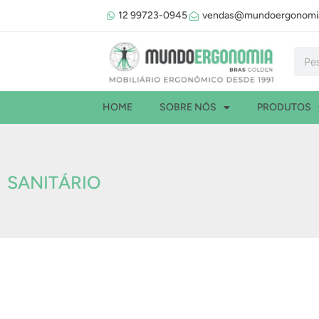
Ir
12 99723-0945
vendas@mundoergonomia
para
o
Pesqu
conteúdo
HOME
SOBRE NÓS
PRODUTOS
SANITÁRIO