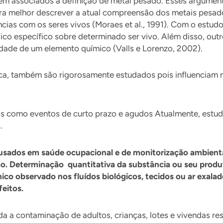
sem associados à definição de metal pesado. Esses argumen
ara melhor descrever a atual compreensão dos metais pesado
cias com os seres vivos (Moraes et al., 1991). Com o estudo
ico específico sobre determinado ser vivo. Além disso, out
xidade de um elemento químico (Valls e Lorenzo, 2002).
ica, também são rigorosamente estudados pois influenciam
s como eventos de curto prazo e agudos Atualmente, estud
.
usados em saúde ocupacional e de monitorização ambiental
ão. Determinação quantitativa da substância ou seu produ
 observado nos fluídos biológicos, tecidos ou ar exalado
feitos.
da a contaminação de adultos, crianças, lotes e vivendas re