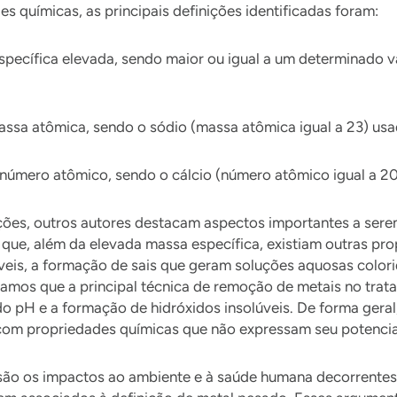
s químicas, as principais definições identificadas foram:
pecífica elevada, sendo maior ou igual a um determinado va
ssa atômica, sendo o sódio (massa atômica igual a 23) usa
úmero atômico, sendo o cálcio (número atômico igual a 20
ições, outros autores destacam aspectos importantes a ser
ue, além da elevada massa específica, existiam outras pro
lúveis, a formação de sais que geram soluções aquosas color
amos que a principal técnica de remoção de metais no trat
do pH e a formação de hidróxidos insolúveis. De forma geral
 com propriedades químicas que não expressam seu potencial
s são os impactos ao ambiente e à saúde humana decorrente