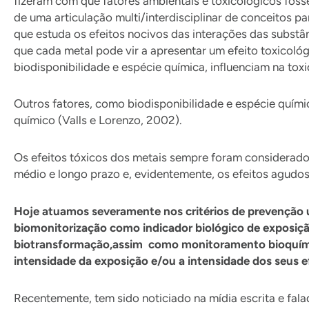
fizeram com que fatores ambientais e toxicológicos fos
de uma articulação multi/interdisciplinar de conceitos p
que estuda os efeitos nocivos das interações das substân
que cada metal pode vir a apresentar um efeito toxicológ
biodisponibilidade e espécie química, influenciam na to
Outros fatores, como biodisponibilidade e espécie quím
químico (Valls e Lorenzo, 2002).
Os efeitos tóxicos dos metais sempre foram considerado
médio e longo prazo e, evidentemente, os efeitos agudos
Hoje atuamos severamente nos critérios de prevenção 
biomonitorização como indicador biológico de exposiç
biotransformação,assim como monitoramento bioquímico
intensidade da exposição e/ou a intensidade dos seus e
Recentemente, tem sido noticiado na mídia escrita e fala