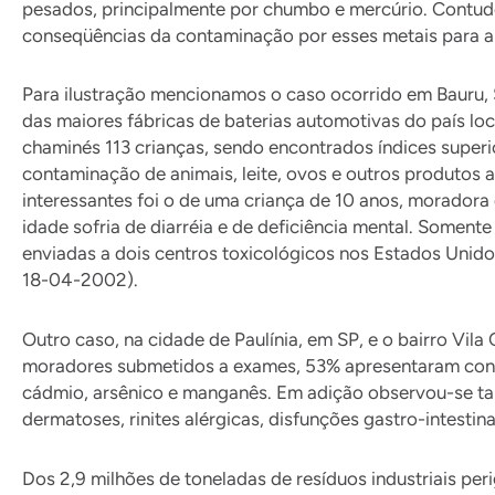
pesados, principalmente por chumbo e mercúrio. Contudo
conseqüências da contaminação por esses metais para 
Para ilustração mencionamos o caso ocorrido em Bauru,
das maiores fábricas de baterias automotivas do país l
chaminés 113 crianças, sendo encontrados índices super
contaminação de animais, leite, ovos e outros produtos 
interessantes foi o de uma criança de 10 anos, moradora
idade sofria de diarréia e de deficiência mental. Some
enviadas a dois centros toxicológicos nos Estados Unido
18-04-2002).
Outro caso, na cidade de Paulínia, em SP, e o bairro Vil
moradores submetidos a exames, 53% apresentaram contam
cádmio, arsênico e manganês. Em adição observou-se tamb
dermatoses, rinites alérgicas, disfunções gastro-intest
Dos 2,9 milhões de toneladas de resíduos industriais p