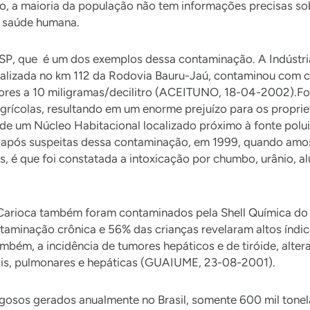
, a maioria da população não tem informações precisas sob
a saúde humana.
 SP, que é um dos exemplos dessa contaminação. A Indústr
ocalizada no km 112 da Rodovia Bauru-Jaú, contaminou com 
iores a 10 miligramas/decilitro (ACEITUNO, 18-04-2002).F
agrícolas, resultando em um enorme prejuízo para os propri
 de um Núcleo Habitacional localizado próximo à fonte polu
nte após suspeitas dessa contaminação, em 1999, quando am
s, é que foi constatada a intoxicação por chumbo, urânio,
a Carioca também foram contaminados pela Shell Química do B
inação crônica e 56% das crianças revelaram altos índices
ém, a incidência de tumores hepáticos e de tiróide, alter
inais, pulmonares e hepáticas (GUAIUME, 23-08-2001).
erigosos gerados anualmente no Brasil, somente 600 mil ton