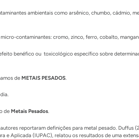
minantes ambientais como arsênico, chumbo, cádmio, mercú
micro-contaminantes: cromo, zinco, ferro, cobalto, manganê
efeito benéfico ou toxicológico específico sobre determina
amamos de
METAIS PESADOS
.
dia.
ão de
Metais Pesados
.
 autores reportaram definições para metal pesado. Duffus (
ra e Aplicada (IUPAC), relatou os resultados de uma extensa