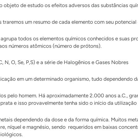
mo objeto de estudo os efeitos adversos das substâncias qu
s traremos um resumo de cada elemento com seu potencial g
agrupa todos os elementos químicos conhecidos e suas pro
aos números atômicos (número de prótons).
 N, O, Se, P,S) e a série de Halogênios e Gases Nobres
oxicação em um determinado organismo, tudo dependendo d
cidos pelo homem. Há aproximadamente 2.000 anos a.C., gr
rata e isso provavelmente tenha sido o início da utilizaçã
metais dependendo da dose e da forma química. Muitos meta
obre, níquel e magnésio, sendo requeridos em baixas conce
iológicos.