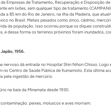
a de Empresas de Tratamento, Recuperação e Disposição de
ente em lixões, sem qualquer tipo de tratamento (CAMPANI
da a 85 km do Rio de Janeiro, na ilha da Madeira, que atual
óxico no Brasil. Metais pesados como zinco, cádmio, mercú
vida da população. Isso ocorreu porque os diques construíd
s, e dessa forma os terrenos próximos foram inundados, c
 Japão, 1956.
ma nervoso dá entrada no Hospital Shin Nihon Chisso. Logo 
m no Centro de Saúde Pública de Kumamoto. Esta última aca
 pela ingestão de mercúrio.
úrio na baía da Minamata desde 1930.
contaminação: peixes, moluscos e aves morriam.