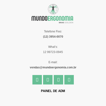
Telefone Fixo:
(12) 3954-0070
What’s:
12 99723-0945
E-mail:
vendas@mundoergonomia.com.br
F
I
Y
L
a
n
o
i
c
s
u
n
e
t
t
k
PAINEL DE ADM
b
a
u
e
o
g
b
d
o
r
e
i