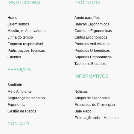
INSTITUCIONAL
PRODUTOS
k
a
n
-
m
f
Home
Apoio para Pés
Quem somos
Bancos Ergonomicos
Missão, visão e valores
Cadeiras Ergonomicas
Linha do tempo
Cintos Ergonomicos
Empresa responsável
Produtos Anti estaticos
Participações Tecnicas
Produtos Ortopedicos
Clientes
Suportes Ergonomicos
Tapetes e Estrados
SERVIÇOS
INFORMATIVOS
Sanitário
Meio Ambiente
Noticias
Segurança no trabalho
Artigos de Ergonomia
Ergonomia
Exercícios de Prevenção
Gestão de Riscos
Bate Papo
Explicação sobre Materiais
CONTATO