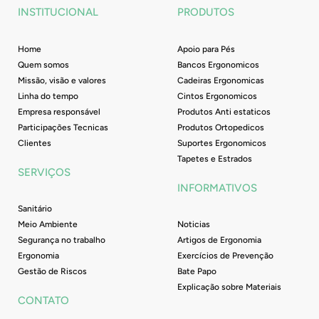
o
r
e
i
INSTITUCIONAL
PRODUTOS
k
a
n
-
m
f
Home
Apoio para Pés
Quem somos
Bancos Ergonomicos
Missão, visão e valores
Cadeiras Ergonomicas
Linha do tempo
Cintos Ergonomicos
Empresa responsável
Produtos Anti estaticos
Participações Tecnicas
Produtos Ortopedicos
Clientes
Suportes Ergonomicos
Tapetes e Estrados
SERVIÇOS
INFORMATIVOS
Sanitário
Meio Ambiente
Noticias
Segurança no trabalho
Artigos de Ergonomia
Ergonomia
Exercícios de Prevenção
Gestão de Riscos
Bate Papo
Explicação sobre Materiais
CONTATO