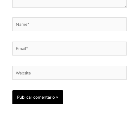
Name*
Email*
Website