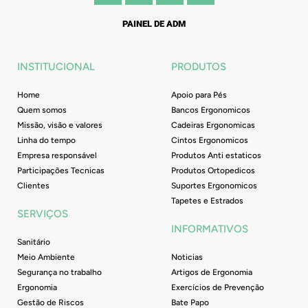
c
s
u
n
e
t
t
k
PAINEL DE ADM
b
a
u
e
o
g
b
d
o
r
e
i
INSTITUCIONAL
PRODUTOS
k
a
n
-
m
Home
Apoio para Pés
f
Quem somos
Bancos Ergonomicos
Missão, visão e valores
Cadeiras Ergonomicas
Linha do tempo
Cintos Ergonomicos
Empresa responsável
Produtos Anti estaticos
Participações Tecnicas
Produtos Ortopedicos
Clientes
Suportes Ergonomicos
Tapetes e Estrados
SERVIÇOS
INFORMATIVOS
Sanitário
Meio Ambiente
Noticias
Segurança no trabalho
Artigos de Ergonomia
Ergonomia
Exercícios de Prevenção
Gestão de Riscos
Bate Papo