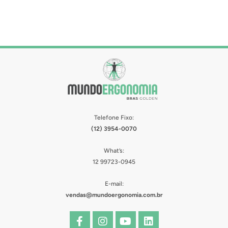
Telefone Fixo:
(12) 3954-0070
What’s:
12 99723-0945
E-mail:
vendas@mundoergonomia.com.br
F
I
Y
L
a
n
o
i