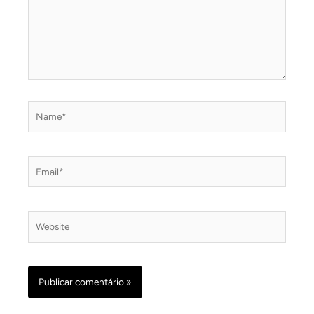
Name*
Email*
Website